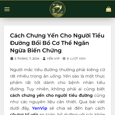
Chuyển
đến
nội
dung
Cách Chưng Yến Cho Người Tiểu
Đường Bồi Bổ Cơ Thể Ngăn
Ngừa Biến Chứng
5 THÁNG 7, 2024
-
YẾN VIP
-
8 LƯỢT XEM
Người mắc tiểu đường thường phải kiêng cữ
rất nhiều trong ăn uống. Yến sào là một thực
phẩm rất tốt dành cho bệnh nhân tiểu
đường. Tuy nhiên, không phải ai cũng biết
cách chưng yến cho người tiểu đường
cũng
như các nguyên liệu cần thiết. Qua bài viết
dưới đây,
YenVip
sẽ chia sẻ đến bạn cách
chưng tổ yến
an toàn, bổ dưỡng với sức khỏe