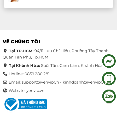
VỀ CHÚNG TÔI
Tại TP.HCM:
94/11 Lưu Chí Hiếu, Phường Tây Thạnh,
Quận Tân Phú, Tp.HCM
Tại Khánh Hòa:
Suối Tân, Cam Lâm, Khánh Hòa
Hotline: 0859.280.281
Email:
support@yenvip.vn - kinhdoanh@yenvip.vn
Website: yenvip.vn