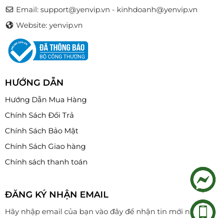
tinh nhỏ. Nhiều người thích tự mua yến khô về
Email:
support@yenvip.vn - kinhdoanh@yenvip.vn
chưng tại nhà để đảm bảo chất lượng và thưởng
Website: yenvip.vn
thức món ăn độc đáo này khi có thời gian.
HƯỚNG DẪN
Hướng Dẫn Mua Hàng
Chính Sách Đổi Trả
Chính Sách Bảo Mật
Chính Sách Giao hàng
Chính sách thanh toán
ĐĂNG KÝ NHẬN EMAIL
Hãy nhập email của bạn vào đây để nhận tin mới nhất!