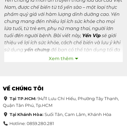
Yến chưng là món ăn truyền thống lâu đời của Việt
Nam, được chế biến từ tổ yến sào – một loại thực
phẩm quý giá với hàm lượng dinh dưỡng cao. Yến
chưng mang đến nhiều lợi ích sức khỏe cho mọi
lứa tuổi, từ trẻ em, phụ nữ mang thai, người lớn
tuổi đến người bệnh. Bài viết này,
Yến Vip
sẽ giới
thiệu về lợi ích sức khỏe, cách chế biến và lưu ý khi
sử dụng
yến chưng
để bạn có thể tận dụng tối đa
món quà quý giá này từ thiên nhiên.
Xem thêm
Tìm hiểu tổng quan yến chưng là gì?
Yến chưng là sản phẩm được làm từ yến tươi đã
qua khâu nhặt sạch lông và loại bỏ tạp chất từ
VỀ CHÚNG TÔI
trong tổ yến. Sau đó, yến được chế biến với các
Tại TP.HCM:
94/11 Lưu Chí Hiếu, Phường Tây Thạnh,
nguyên liệu dinh dưỡng như hạt sen, hạt chia, táo
Quận Tân Phú, Tp.HCM
đỏ, long nhãn… để tăng thêm giá trị dinh dưỡng và
Tại Khánh Hòa:
Suối Tân, Cam Lâm, Khánh Hòa
hương vị đặc biệt. Khi mua yến chưng sẵn, đó là yến
sào đã qua xử lý và đóng gói trong các hũ, chai thủy
Hotline: 0859.280.281