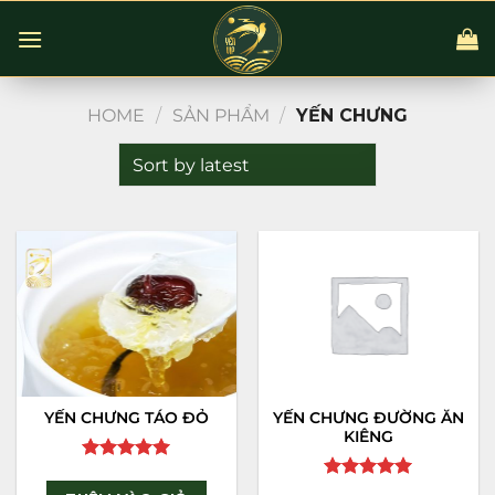
Chuyển
đến
nội
dung
HOME
/
SẢN PHẨM
/
YẾN CHƯNG
YẾN CHƯNG TÁO ĐỎ
YẾN CHƯNG ĐƯỜNG ĂN
KIÊNG
Rated
5
out of 5
Rated
5