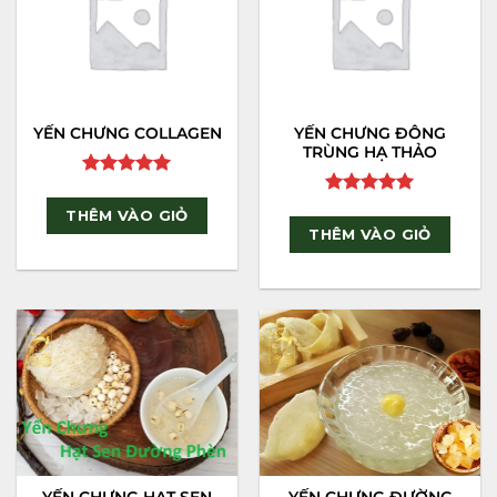
YẾN CHƯNG COLLAGEN
YẾN CHƯNG ĐÔNG
TRÙNG HẠ THẢO
Rated
5
out of 5
Rated
5
THÊM VÀO GIỎ
out of 5
THÊM VÀO GIỎ
YẾN CHƯNG HẠT SEN
YẾN CHƯNG ĐƯỜNG