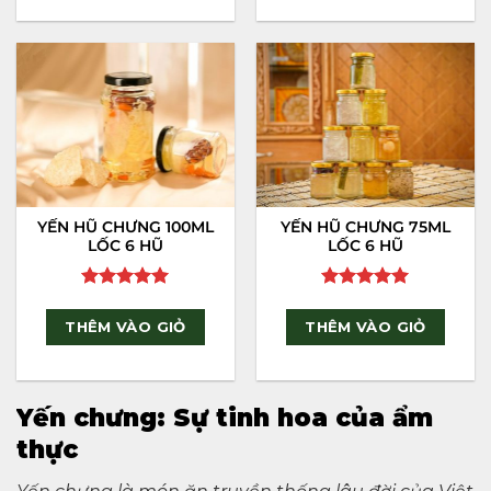
YẾN HŨ CHƯNG 100ML
YẾN HŨ CHƯNG 75ML
LỐC 6 HŨ
LỐC 6 HŨ
Rated
5
Rated
5
out of 5
out of 5
THÊM VÀO GIỎ
THÊM VÀO GIỎ
Yến chưng: Sự tinh hoa của ẩm
thực