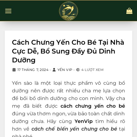
Chuyển
đến
nội
dung
Cách Chưng Yến Cho Bé Tại Nhà
Cực Dễ, Bổ Sung Đầy Đủ Dinh
Dưỡng
17 THÁNG 7, 2024
-
YẾN VIP
-
4 LƯỢT XEM
Yến sào là một loại thực phẩm vô cùng bổ
dưỡng nên được rất nhiều cha mẹ lựa chọn
để bồi bổ dinh dưỡng cho con mình. Vậy cha
mẹ đã biết được
cách chưng yến cho bé
đúng vừa thơm ngon, vừa bảo toàn chất dinh
dưỡng chưa. Hãy cùng
YenVip
tìm hiểu rõ
hơn về
cách chế biến yến chưng cho bé
tại
nhà nhé.