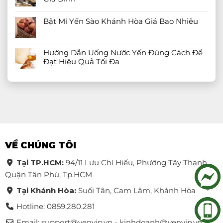
Bật Mí Yến Sào Khánh Hòa Giá Bao Nhiêu
Hướng Dẫn Uống Nước Yến Đúng Cách Để
Đạt Hiệu Quả Tối Đa
VỀ CHÚNG TÔI
Tại TP.HCM:
94/11 Lưu Chí Hiếu, Phường Tây Thạnh,
Quận Tân Phú, Tp.HCM
Tại Khánh Hòa:
Suối Tân, Cam Lâm, Khánh Hòa
Hotline: 0859.280.281
Email:
support@yenvip.vn - kinhdoanh@yenvip.vn