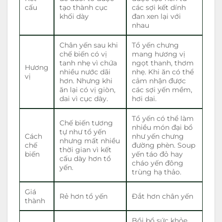
cấu
tạo thành cục
các sợi kết dính
khối dày
đan xen lại với
nhau
Chân yến sau khi
Tổ yến chưng
chế biến có vị
mang hương vị
tanh nhẹ vì chứa
ngọt thanh, thơm
Hương
nhiều nước dãi
nhẹ. Khi ăn có thể
vị
hơn. Nhưng khi
cảm nhận được
ăn lại có vị giòn,
các sợi yến mềm,
dai vì cục dày.
hơi dai.
Tổ yến có thể làm
Chế biến tương
nhiều món đại bổ
tự như tổ yến
Cách
như yến chưng
nhưng mất nhiều
chế
đường phèn. Soup
thời gian vì kết
biến
yến táo đỏ hay
cấu dày hơn tổ
cháo yến đông
yến.
trùng hạ thảo.
Giá
Rẻ hơn tổ yến
Đắt hơn chân yến
thành
Bồi bổ sức khỏe,