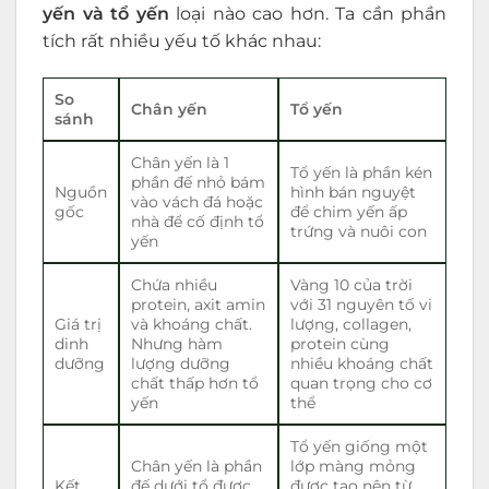
yến và tổ yến
loại nào cao hơn. Ta cần phần
tích rất nhiều yếu tố khác nhau:
So
Chân yến
Tổ yến
sánh
Chân yến là 1
Tổ yến là phần kén
phần đế nhỏ bám
Nguồn
hình bán nguyệt
vào vách đá hoặc
gốc
để chim yến ấp
nhà để cố định tổ
trứng và nuôi con
yến
Chứa nhiều
Vàng 10 của trời
protein, axit amin
với 31 nguyên tố vi
Giá trị
và khoáng chất.
lượng,
collagen
,
dinh
Nhưng hàm
protein cùng
dưỡng
lượng dưỡng
nhiều khoáng chất
chất thấp hơn tổ
quan trọng cho cơ
yến
thể
Tổ yến giống một
Chân yến là phần
lớp màng mỏng
Kết
đế dưới tổ được
được tạo nên từ