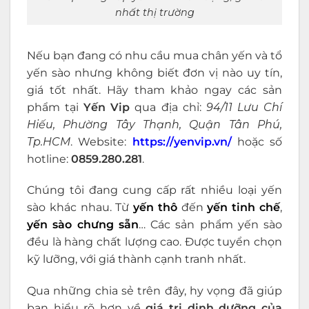
nhất thị trường
Nếu bạn đang có nhu cầu mua chân yến và tổ
yến sào nhưng không biết đơn vị nào uy tín,
giá tốt nhất. Hãy tham khảo ngay các sản
phẩm tại
Yến Vip
qua địa chỉ:
94/11 Lưu Chí
Hiếu, Phường Tây Thạnh, Quận Tân Phú,
Tp.HCM
. Website:
https://yenvip.vn/
hoặc số
hotline:
0859.280.281
.
Chúng tôi đang cung cấp rất nhiều loại yến
sào khác nhau. Từ
yến thô
đến
yến tinh chế
,
yến sào chưng sẵn
… Các sản phẩm yến sào
đều là hàng chất lượng cao. Được tuyển chọn
kỹ lưỡng, với giá thành cạnh tranh nhất.
Qua những chia sẻ trên đây, hy vọng đã giúp
bạn hiểu rõ hơn về
giá trị dinh dưỡng của