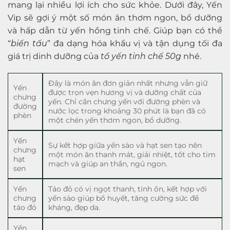
mang lại nhiều lợi ích cho sức khỏe. Dưới đây, Yến
Vip sẽ gợi ý một số món ăn thơm ngon, bổ dưỡng
và hấp dẫn từ yến hồng tinh chế. Giúp bạn có thể
“
biến tấu
” đa dạng hóa khẩu vị và tận dụng tối đa
giá trị dinh dưỡng của
tổ yến tinh chế 50g
nhé.
Đây là món ăn đơn giản nhất nhưng vẫn giữ
Yến
được trọn vẹn hương vị và dưỡng chất của
chưng
yến. Chỉ cần chưng yến với đường phèn và
đường
nước lọc trong khoảng 30 phút là bạn đã có
phèn
một chén yến thơm ngon, bổ dưỡng.
Yến
Sự kết hợp giữa yến sào và hạt sen tạo nên
chưng
một món ăn thanh mát, giải nhiệt, tốt cho tim
hạt
mạch và giúp an thần, ngủ ngon.
sen
Yến
Táo đỏ có vị ngọt thanh, tính ôn, kết hợp với
chưng
yến sào giúp bổ huyết, tăng cường sức đề
táo đỏ
kháng, đẹp da.
Yến