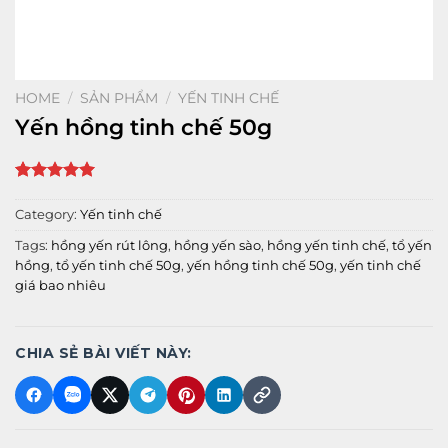
HOME
/
SẢN PHẨM
/
YẾN TINH CHẾ
Yến hồng tinh chế 50g
Rated
1
5
out of 5
Category:
Yến tinh chế
based on
customer
Tags:
hồng yến rút lông
,
hồng yến sào
,
hồng yến tinh chế
,
tổ yến
rating
hồng
,
tổ yến tinh chế 50g
,
yến hồng tinh chế 50g
,
yến tinh chế
giá bao nhiêu
CHIA SẺ BÀI VIẾT NÀY: