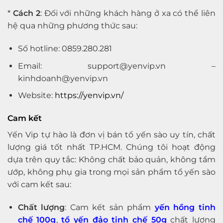
*
Cách 2
: Đối với những khách hàng ở xa có thể liên
hệ qua những phương thức sau:
Số hotline: 0859.280.281
Email: support@yenvip.vn –
kinhdoanh@yenvip.vn
Website:
https://yenvip.vn/
Cam kết
Yến Vip tự hào là đơn vị bán tổ yến sào uy tín, chất
lượng giá tốt nhất
TP.HCM. Chúng tôi hoạt động
dựa trên quy tắc: Không chất bảo quản, không tẩm
ướp, không phụ gia trong mọi sản phẩm tổ yến sào
với cam kết sau:
Chất lượng
: Cam kết sản phẩm
yến hồng tinh
chế 100g
,
tổ yến đảo tinh chế 50g
chất lượng