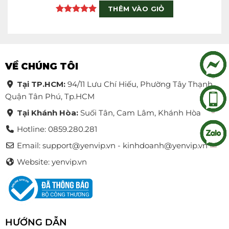
THÊM VÀO GIỎ
Rated
5
out of 5
VỀ CHÚNG TÔI
Tại TP.HCM:
94/11 Lưu Chí Hiếu, Phường Tây Thạnh,
Quận Tân Phú, Tp.HCM
Tại Khánh Hòa:
Suối Tân, Cam Lâm, Khánh Hòa
Hotline: 0859.280.281
Email:
support@yenvip.vn - kinhdoanh@yenvip.vn
Website: yenvip.vn
HƯỚNG DẪN