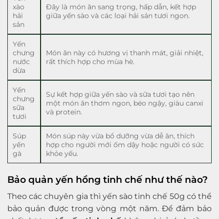
xào
Đây là món ăn sang trọng, hấp dẫn, kết hợp
hải
giữa yến sào và các loại hải sản tươi ngon.
sản
Yến
chưng
Món ăn này có hương vị thanh mát, giải nhiệt,
nước
rất thích hợp cho mùa hè.
dừa
Yến
Sự kết hợp giữa yến sào và sữa tươi tạo nên
chưng
một món ăn thơm ngon, béo ngậy, giàu canxi
sữa
và protein.
tươi
Súp
Món súp này vừa bổ dưỡng vừa dễ ăn, thích
yến
hợp cho người mới ốm dậy hoặc người có sức
gà
khỏe yếu.
Bảo quản yến hồng tinh chế như thế nào?
Theo các chuyên gia thì yến sào tinh chế 50g có thể
bảo quản được trong vòng một năm. Để đảm bảo