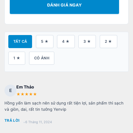
ĐÁNH GIÁ NGAY
TẤT CẢ
5 ★
4 ★
3 ★
2 ★
1 ★
CÓ ẢNH
Em Thảo
E
★
★
★
★
★
Hồng yến làm sạch nên sử dụng rất tiện lợi, sản phẩm thì sạch
và giòn, dai, rất tin tưởng Yenvip
TRẢ LỜI
•
6 Tháng 11, 2024