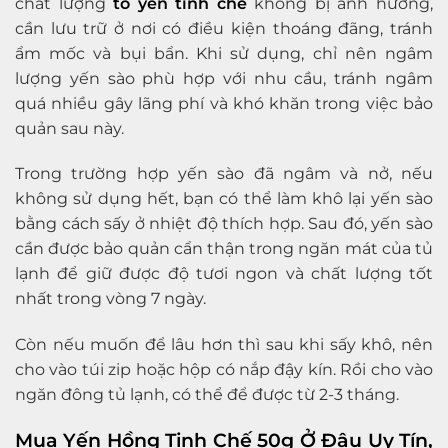
chất lượng
tổ yến tinh chế
không bị ảnh hưởng,
cần lưu trữ ở nơi có điều kiện thoáng đãng, tránh
ẩm mốc và bụi bẩn. Khi sử dụng, chỉ nên ngâm
lượng yến sào phù hợp với nhu cầu, tránh ngâm
quá nhiều gây lãng phí và khó khăn trong việc bảo
quản sau này.
Trong trường hợp yến sào đã ngâm và nở, nếu
không sử dụng hết, bạn có thể làm khô lại yến sào
bằng cách sấy ở nhiệt độ thích hợp. Sau đó, yến sào
cần được bảo quản cẩn thận trong ngăn mát của tủ
lạnh để giữ được độ tươi ngon và chất lượng tốt
nhất trong vòng 7 ngày.
Còn nếu muốn để lâu hơn thì sau khi sấy khô, nên
cho vào túi zip hoặc hộp có nắp đậy kín. Rồi cho vào
ngăn đông tủ lạnh, có thể để được từ 2-3 tháng.
Mua Yến Hồng Tinh Chế 50g Ở Đâu Uy Tín,