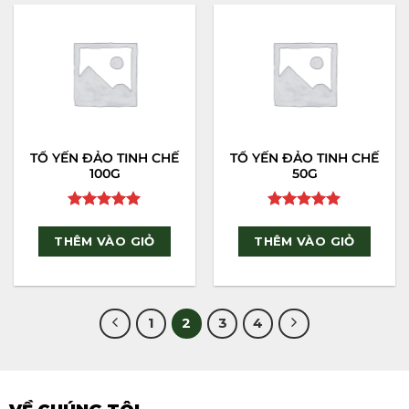
TỔ YẾN ĐẢO TINH CHẾ
TỔ YẾN ĐẢO TINH CHẾ
100G
50G
Rated
5
Rated
5
out of 5
out of 5
THÊM VÀO GIỎ
THÊM VÀO GIỎ
1
2
3
4