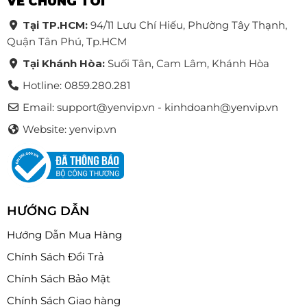
VỀ CHÚNG TÔI
Tại TP.HCM:
94/11 Lưu Chí Hiếu, Phường Tây Thạnh,
Quận Tân Phú, Tp.HCM
Tại Khánh Hòa:
Suối Tân, Cam Lâm, Khánh Hòa
Hotline: 0859.280.281
Email:
support@yenvip.vn - kinhdoanh@yenvip.vn
Website: yenvip.vn
HƯỚNG DẪN
Hướng Dẫn Mua Hàng
Chính Sách Đổi Trả
Chính Sách Bảo Mật
Chính Sách Giao hàng