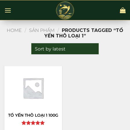
Chuyển
đến
nội
dung
HOME
/
SẢN PHẨM
/
PRODUCTS TAGGED “TỔ
YẾN THÔ LOẠI 1”
TỔ YẾN THÔ LOẠI 1 100G
Rated
5