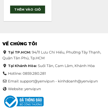
Rated
5
out of 5
THÊM VÀO GIỎ
VỀ CHÚNG TÔI
Tại TP.HCM:
94/11 Lưu Chí Hiếu, Phường Tây Thạnh,
Quận Tân Phú, Tp.HCM
Tại Khánh Hòa:
Suối Tân, Cam Lâm, Khánh Hòa
Hotline: 0859.280.281
Email:
support@yenvip.vn - kinhdoanh@yenvip.vn
Website: yenvip.vn