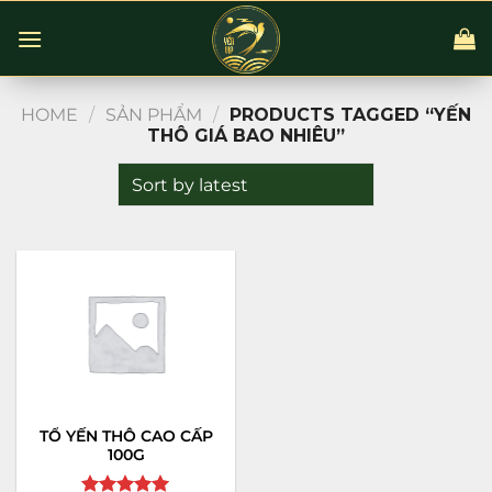
Chuyển
đến
nội
dung
HOME
/
SẢN PHẨM
/
PRODUCTS TAGGED “YẾN
THÔ GIÁ BAO NHIÊU”
TỔ YẾN THÔ CAO CẤP
100G