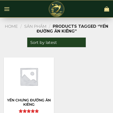
Chuyển
đến
nội
dung
HOME
/
SẢN PHẨM
/
PRODUCTS TAGGED “YẾN
ĐƯỜNG ĂN KIÊNG”
YẾN CHƯNG ĐƯỜNG ĂN
KIÊNG