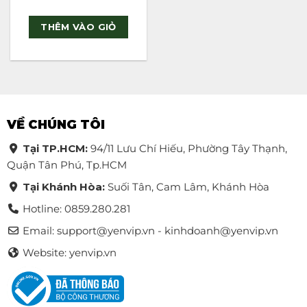
Rated
5
out of 5
THÊM VÀO GIỎ
VỀ CHÚNG TÔI
Tại TP.HCM:
94/11 Lưu Chí Hiếu, Phường Tây Thạnh,
Quận Tân Phú, Tp.HCM
Tại Khánh Hòa:
Suối Tân, Cam Lâm, Khánh Hòa
Hotline: 0859.280.281
Email:
support@yenvip.vn - kinhdoanh@yenvip.vn
Website: yenvip.vn