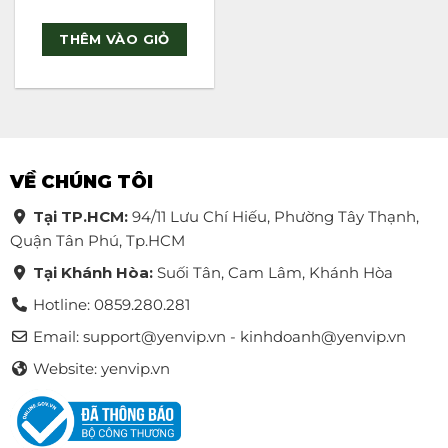
Rated
5
out of 5
THÊM VÀO GIỎ
VỀ CHÚNG TÔI
Tại TP.HCM:
94/11 Lưu Chí Hiếu, Phường Tây Thạnh,
Quận Tân Phú, Tp.HCM
Tại Khánh Hòa:
Suối Tân, Cam Lâm, Khánh Hòa
Hotline: 0859.280.281
Email:
support@yenvip.vn - kinhdoanh@yenvip.vn
Website: yenvip.vn