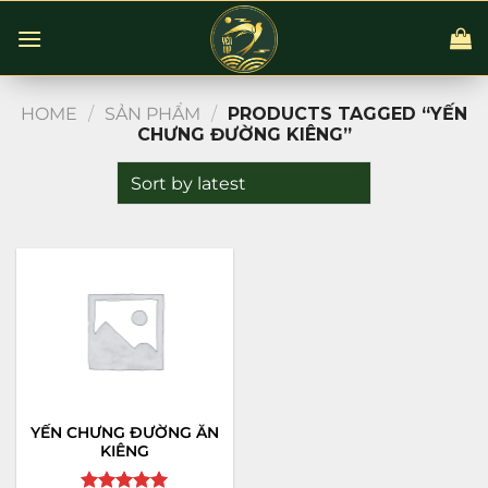
Chuyển
đến
nội
dung
HOME
/
SẢN PHẨM
/
PRODUCTS TAGGED “YẾN
CHƯNG ĐƯỜNG KIÊNG”
YẾN CHƯNG ĐƯỜNG ĂN
KIÊNG