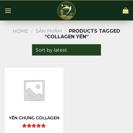
Chuyển
đến
nội
dung
HOME
/
SẢN PHẨM
/
PRODUCTS TAGGED
“COLLAGEN YẾN”
YẾN CHƯNG COLLAGEN
Rated
5