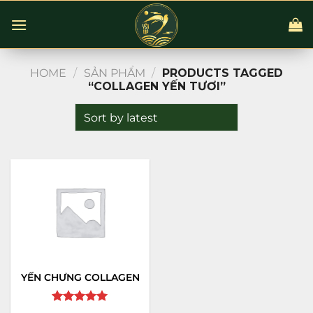
Chuyển
đến
nội
dung
HOME
/
SẢN PHẨM
/
PRODUCTS TAGGED
“COLLAGEN YẾN TƯƠI”
YẾN CHƯNG COLLAGEN
Rated
5