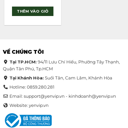
Rated
5
out of 5
THÊM VÀO GIỎ
VỀ CHÚNG TÔI
Tại TP.HCM:
94/11 Lưu Chí Hiếu, Phường Tây Thạnh,
Quận Tân Phú, Tp.HCM
Tại Khánh Hòa:
Suối Tân, Cam Lâm, Khánh Hòa
Hotline: 0859.280.281
Email:
support@yenvip.vn - kinhdoanh@yenvip.vn
Website: yenvip.vn