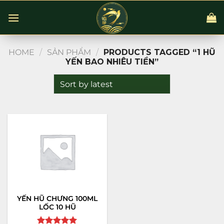
Chuyển
đến
nội
dung
HOME
/
SẢN PHẨM
/
PRODUCTS TAGGED “1 HŨ
YẾN BAO NHIÊU TIỀN”
YẾN HŨ CHƯNG 100ML
LỐC 10 HŨ